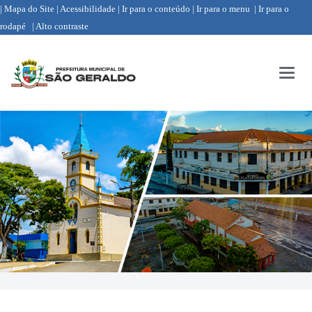
| Mapa do Site
| Acessibilidade
| Ir para o conteúdo
| Ir para o menu
| Ir para o
rodapé
| Alto contraste
Menu