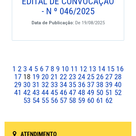
EDITAL DE CONVOCAÇÃO
- N º 046/2025
Data de Publicação:
De 19/08/2025
1
2
3
4
5
6
7
8
9
10
11
12
13
14
15
16
17
18
19
20
21
22
23
24
25
26
27
28
29
30
31
32
33
34
35
36
37
38
39
40
41
42
43
44
45
46
47
48
49
50
51
52
53
54
55
56
57
58
59
60
61
62
ATENDIMENTO