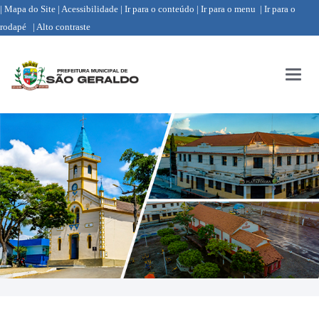
| Mapa do Site
| Acessibilidade
| Ir para o conteúdo
| Ir para o menu
| Ir para o
rodapé
| Alto contraste
Menu