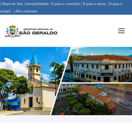
| Mapa do Site
| Acessibilidade
| Ir para o conteúdo
| Ir para o menu
| Ir para o
rodapé
| Alto contraste
Menu